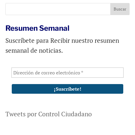
o
p
k
p
Resumen Semanal
Suscríbete para Recibir nuestro resumen
semanal de noticias.
Tweets por Control Ciudadano