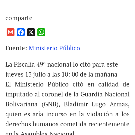
comparte
G
F
X
W
m
a
h
Fuente:
Ministerio Público
a
c
a
i
e
t
La Fiscalía 49ª nacional lo citó para este
l
b
s
o
A
jueves 13 julio a las 10: 00 de la mañana
o
p
El Ministerio Público citó en calidad de
k
p
imputado al coronel de la Guardia Nacional
Bolivariana (GNB), Bladimir Lugo Armas,
quien estaría incurso en la violación a los
derechos humanos cometida recientemente
en la Asamblea Nacional.