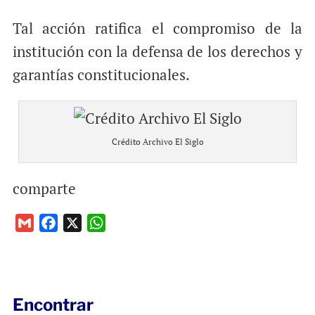
Tal acción ratifica el compromiso de la
institución con la defensa de los derechos y
garantías constitucionales.
Crédito Archivo El Siglo
comparte
G
F
X
W
m
a
h
a
c
a
i
e
t
l
b
s
Encontrar
o
A