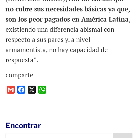
no cubre sus necesidades básicas ya que,
son los peor pagados en América Latina
,
existiendo una diferencia abismal con
respecto a sus pares y, a nivel
armamentista, no hay capacidad de
respuesta”.
comparte
G
F
X
W
m
a
h
a
c
a
i
e
t
l
b
s
Encontrar
o
A
o
p