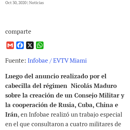
Oct 30, 2020
|
Noticias
comparte
G
F
X
W
m
a
h
Fuente:
Infobae / EVTV Miami
a
c
a
i
e
t
Luego del anuncio realizado por el
l
b
s
o
A
cabecilla del régimen Nicolás Maduro
o
p
sobre la creación de un Consejo Militar y
k
p
la cooperación de Rusia, Cuba, China e
Irán
, en Infobae realizó un trabajo especial
en el que consultaron a cuatro militares de