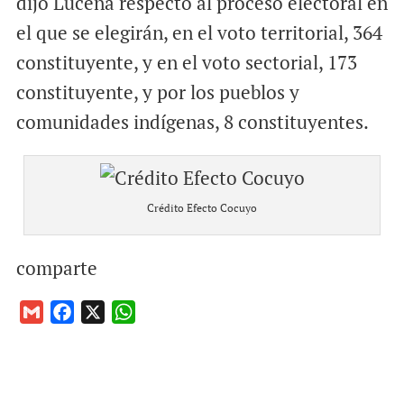
dijo Lucena respecto al proceso electoral en
el que se elegirán, en el voto territorial, 364
constituyente, y en el voto sectorial, 173
constituyente, y por los pueblos y
comunidades indígenas, 8 constituyentes.
Crédito Efecto Cocuyo
comparte
G
F
X
W
m
a
h
a
c
a
i
e
t