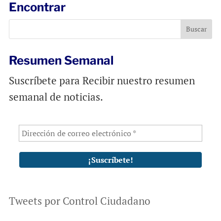
l
b
s
Encontrar
o
A
o
p
k
p
Resumen Semanal
Suscríbete para Recibir nuestro resumen
semanal de noticias.
Tweets por Control Ciudadano