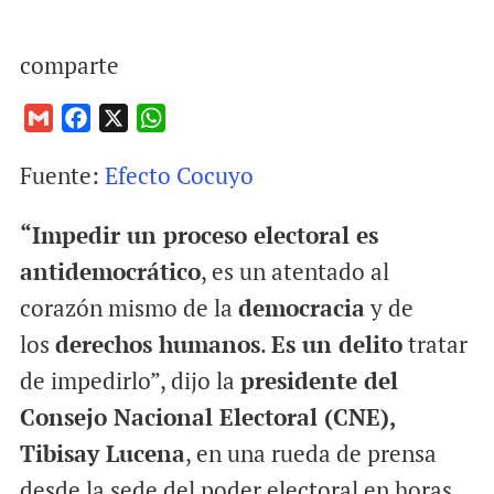
comparte
G
F
X
W
m
a
h
Fuente:
Efecto Cocuyo
a
c
a
i
e
t
“Impedir un proceso electoral es
l
b
s
o
A
antidemocrático
, es un atentado al
o
p
corazón mismo de la
democracia
y de
k
p
los
derechos humanos
.
Es un delito
tratar
de impedirlo”, dijo la
presidente del
Consejo Nacional Electoral (CNE),
Tibisay Lucena
, en una rueda de prensa
desde la sede del poder electoral en horas