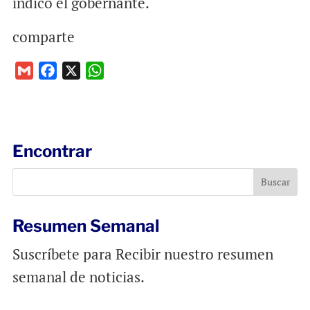
indicó el gobernante.
comparte
G
F
X
W
m
a
h
a
c
a
i
e
t
l
b
s
Encontrar
o
A
o
p
k
p
Resumen Semanal
Suscríbete para Recibir nuestro resumen
semanal de noticias.