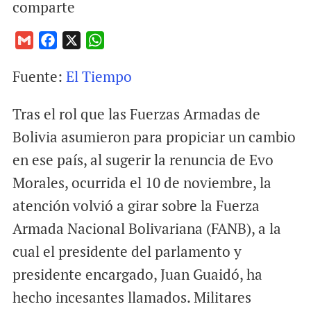
comparte
G
F
X
W
m
a
h
Fuente:
El Tiempo
a
c
a
i
e
t
Tras el rol que las Fuerzas Armadas de
l
b
s
o
A
Bolivia asumieron para propiciar un cambio
o
p
en ese país, al sugerir la renuncia de Evo
k
p
Morales, ocurrida el 10 de noviembre, la
atención volvió a girar sobre la Fuerza
Armada Nacional Bolivariana (FANB), a la
cual el presidente del parlamento y
presidente encargado, Juan Guaidó, ha
hecho incesantes llamados. Militares