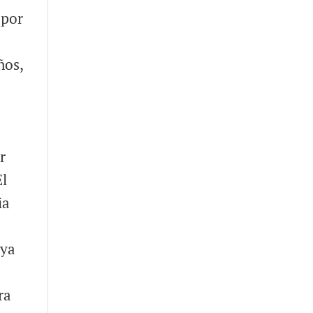
 por
ños,
r
El
ia
 ya
ra