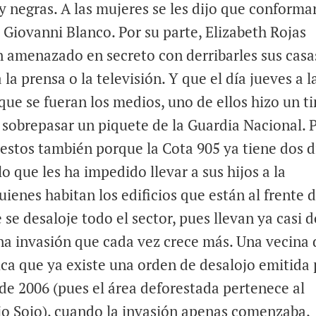
y negras. A las mujeres se les dijo que conforma
jo Giovanni Blanco. Por su parte, Elizabeth Rojas
n amenazado en secreto con derribarles sus casas
la prensa o la televisión. Y que el día jueves a l
 que se fueran los medios, uno de ellos hizo un ti
de sobrepasar un piquete de la Guardia Nacional. 
estos también porque la Cota 905 ya tiene dos d
lo que les ha impedido llevar a sus hijos a la
ienes habitan los edificios que están al frente d
 se desaloje todo el sector, pues llevan ya casi 
na invasión que cada vez crece más. Una vecina 
lica que ya existe una orden de desalojo emitida
de 2006 (pues el área deforestada pertenece al
io Sojo), cuando la invasión apenas comenzaba,