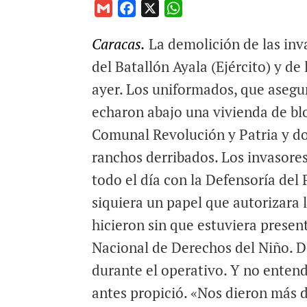
G
F
X
W
m
a
h
Caracas.
La demolición de las inva
a
c
a
i
e
t
del Batallón Ayala (Ejército) y de
l
b
s
ayer. Los uniformados, que asegu
o
A
echaron abajo una vivienda de b
o
p
Comunal Revolución y Patria y dos
k
p
ranchos derribados. Los invasores
todo el día con la Defensoría del
siquiera un papel que autorizara
hicieron sin que estuviera presen
Nacional de Derechos del Niño. D
durante el operativo. Y no enten
antes propició. «Nos dieron más d