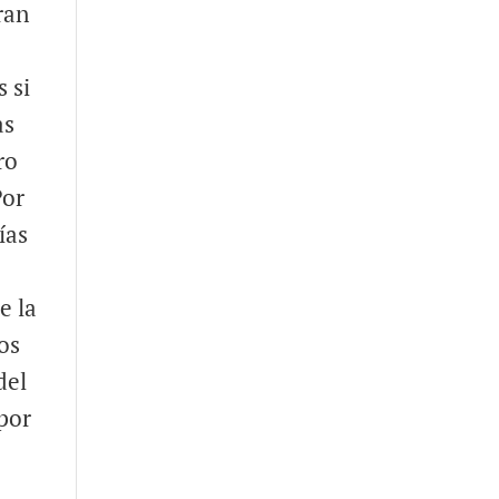
ran
 si
as
ro
Por
ías
e la
dos
del
 por