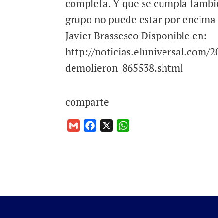
completa. Y que se cumpla también
grupo no puede estar por encima d
Javier Brassesco Disponible en:
http://noticias.eluniversal.com/2
demolieron_865538.shtml
comparte
G
F
X
W
m
a
h
a
c
a
i
e
t
l
b
s
o
A
o
p
k
p