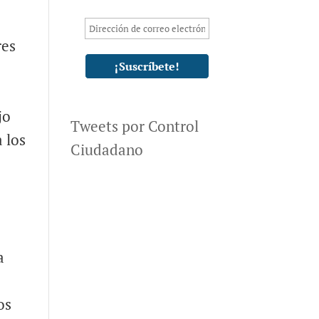
res
jo
Tweets por Control
 los
Ciudadano
a
e
os