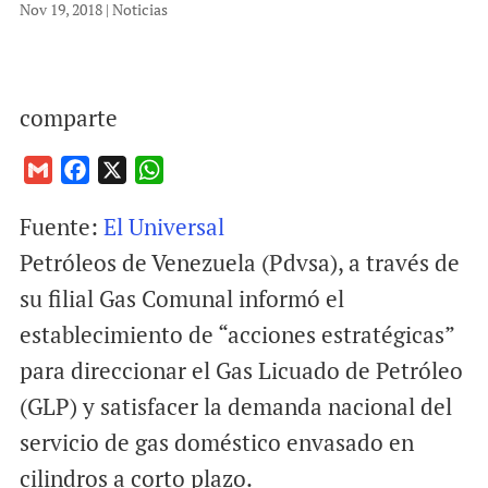
Nov 19, 2018
|
Noticias
comparte
G
F
X
W
m
a
h
Fuente:
El Universal
a
c
a
i
e
t
Petróleos de Venezuela (Pdvsa), a través de
l
b
s
su filial Gas Comunal informó el
o
A
establecimiento de “acciones estratégicas”
o
p
para direccionar el Gas Licuado de Petróleo
k
p
(GLP) y satisfacer la demanda nacional del
servicio de gas doméstico envasado en
cilindros a corto plazo.