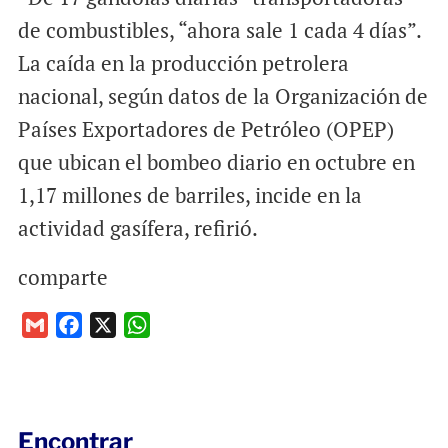
de combustibles, “ahora sale 1 cada 4 días”.
La caída en la producción petrolera
nacional, según datos de la Organización de
Países Exportadores de Petróleo (OPEP)
que ubican el bombeo diario en octubre en
1,17 millones de barriles, incide en la
actividad gasífera, refirió.
comparte
G
F
X
W
m
a
h
a
c
a
i
e
t
l
b
s
Encontrar