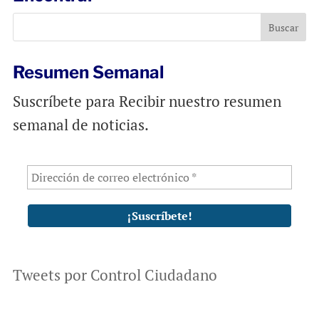
o
A
o
p
k
p
Resumen Semanal
Suscríbete para Recibir nuestro resumen
semanal de noticias.
Tweets por Control Ciudadano