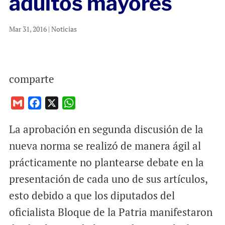
adultos mayores
Mar 31, 2016
|
Noticias
comparte
G
F
X
W
m
a
h
La aprobación en segunda discusión de la
a
c
a
i
e
t
nueva norma se realizó de manera ágil al
l
b
s
prácticamente no plantearse debate en la
o
A
presentación de cada uno de sus artículos,
o
p
esto debido a que los diputados del
k
p
oficialista Bloque de la Patria manifestaron