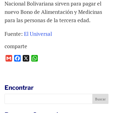
Nacional Bolivariana sirven para pagar el
nuevo Bono de Alimentación y Medicinas
para las personas de la tercera edad.
Fuente:
El Universal
comparte
G
F
X
W
m
a
h
a
c
a
i
e
t
l
b
s
Encontrar
o
A
o
p
k
p