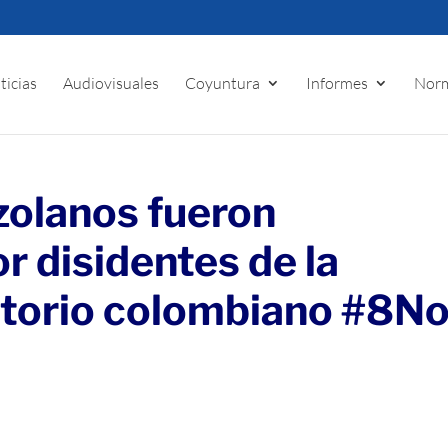
ticias
Audiovisuales
Coyuntura
Informes
Norm
zolanos fueron
r disidentes de la
rritorio colombiano #8N