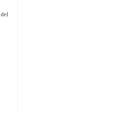
 del
n