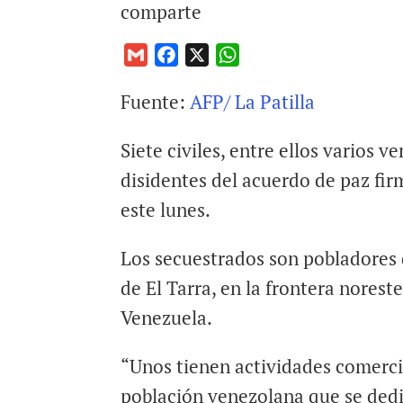
comparte
G
F
X
W
m
a
h
Fuente:
AFP/ La Patilla
a
c
a
i
e
t
Siete civiles, entre ellos varios 
l
b
s
o
A
disidentes del acuerdo de paz fi
o
p
este lunes.
k
p
Los secuestrados son pobladores 
de El Tarra, en la frontera norest
Venezuela.
“Unos tienen actividades comerci
población venezolana que se dedi