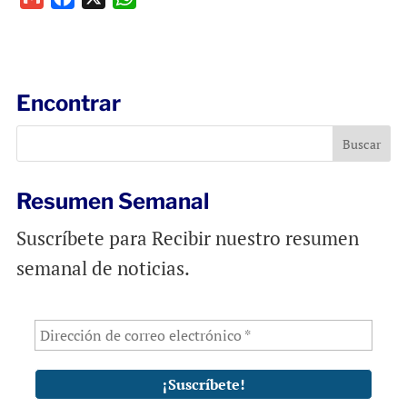
m
a
h
a
c
a
i
e
t
l
b
s
Encontrar
o
A
o
p
k
p
Resumen Semanal
Suscríbete para Recibir nuestro resumen
semanal de noticias.