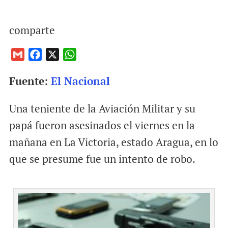
comparte
G
F
X
W
m
a
h
Fuente:
El Nacional
a
c
a
i
e
t
Una teniente de la Aviación Militar y su
l
b
s
o
A
papá fueron asesinados el viernes en la
o
p
mañana en La Victoria, estado Aragua, en lo
k
p
que se presume fue un intento de robo.