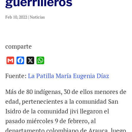
guerrilleros
Feb 10, 2022
|
Noticias
comparte
G
F
X
W
m
a
h
Fuente:
La Patilla María Eugenia Díaz
a
c
a
i
e
t
Más de 80 indígenas, 30 de ellos menores de
l
b
s
o
A
edad, pertenecientes a la comunidad San
o
p
Isidro de la comunidad jivi llegaron el
k
p
pasado miércoles 9 de febrero, al
departamento colombiano de Arauca, luego