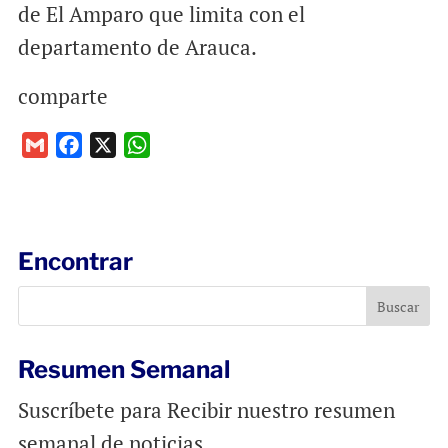
de El Amparo que limita con el
departamento de Arauca.
comparte
G
F
X
W
m
a
h
a
c
a
i
e
t
l
b
s
Encontrar
o
A
o
p
k
p
Resumen Semanal
Suscríbete para Recibir nuestro resumen
semanal de noticias.