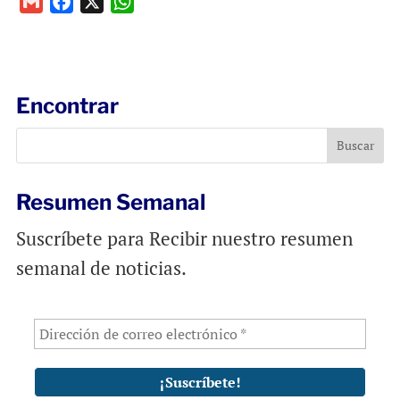
G
F
X
W
m
a
h
a
c
a
i
e
t
l
b
s
Encontrar
o
A
o
p
k
p
Resumen Semanal
Suscríbete para Recibir nuestro resumen
semanal de noticias.