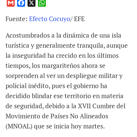
G
F
X
W
m
a
h
Fuente:
Efecto Cocuyo
/ EFE
a
c
a
i
e
t
Acostumbrados a la dinámica de una isla
l
b
s
o
A
turística y generalmente tranquila, aunque
o
p
la inseguridad ha crecido en los últimos
k
p
tiempos, los margariteños ahora se
sorprenden al ver un despliegue militar y
policial inédito, pues el gobierno ha
decidido blindar ese territorio en materia
de seguridad, debido a la XVII Cumbre del
Movimiento de Países No Alineados
(MNOAL) que se inicia hoy martes.