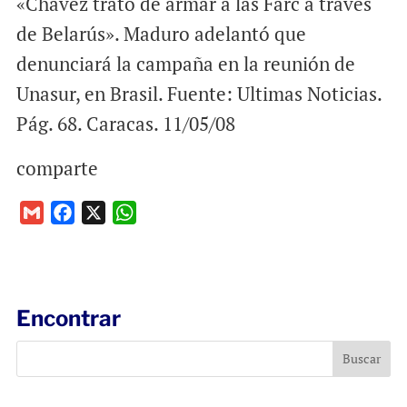
«Chávez trató de armar a las Farc a través
de Belarús». Maduro adelantó que
denunciará la campaña en la reunión de
Unasur, en Brasil. Fuente: Ultimas Noticias.
Pág. 68. Caracas. 11/05/08
comparte
G
F
X
W
m
a
h
a
c
a
i
e
t
l
b
s
Encontrar
o
A
o
p
k
p