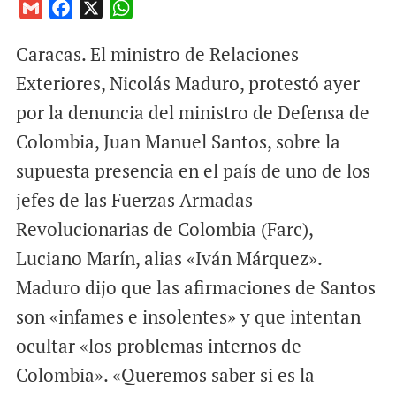
G
F
X
W
m
a
h
Caracas. El ministro de Relaciones
a
c
a
i
e
t
Exteriores, Nicolás Maduro, protestó ayer
l
b
s
por la denuncia del ministro de Defensa de
o
A
Colombia, Juan Manuel Santos, sobre la
o
p
supuesta presencia en el país de uno de los
k
p
jefes de las Fuerzas Armadas
Revolucionarias de Colombia (Farc),
Luciano Marín, alias «Iván Márquez».
Maduro dijo que las afirmaciones de Santos
son «infames e insolentes» y que intentan
ocultar «los problemas internos de
Colombia». «Queremos saber si es la