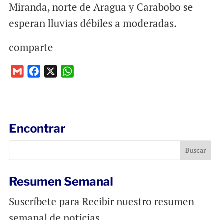
Miranda, norte de Aragua y Carabobo se
esperan lluvias débiles a moderadas.
comparte
G
F
X
W
m
a
h
a
c
a
i
e
t
l
b
s
Encontrar
o
A
o
p
k
p
Resumen Semanal
Suscríbete para Recibir nuestro resumen
semanal de noticias.