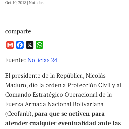
Oct 10, 2018
|
Noticias
comparte
G
F
X
W
m
a
h
Fuente:
Noticias 24
a
c
a
i
e
t
El presidente de la República, Nicolás
l
b
s
o
A
Maduro, dio la orden a Protección Civil y al
o
p
Comando Estratégico Operacional de la
k
p
Fuerza Armada Nacional Bolivariana
(Ceofanb),
para que se activen para
atender cualquier eventualidad ante las