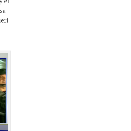
y el
nsa
uerí