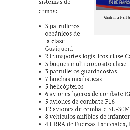
sistemas de
armas:
Almirante Neil J
3 patrulleros
oceánicos de
la clase
Guaiquerí.
2 transportes logísticos clase 
3 buques multipropósito clase L
3 patrulleros guardacostas
7 lanchas misilísticas
5 helicópteros
6 aviones ligeros de combate 
5 aviones de combate F16
12 aviones de combate SU-30
8 vehículos anfibios de infante
4 URRA de Fuerzas Especiales, P