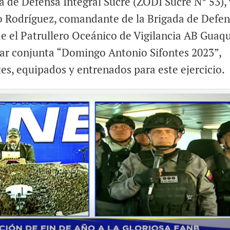
de Defensa Integral Sucre (ZODI Sucre N° 53), 
o Rodríguez, comandante de la Brigada de Defe
de el Patrullero Oceánico de Vigilancia AB Guaq
itar conjunta “Domingo Antonio Sifontes 2023”,
, equipados y entrenados para este ejercicio.