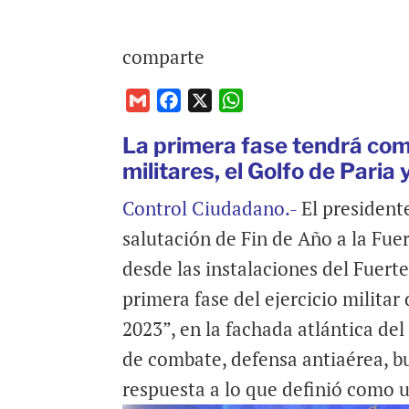
comparte
G
F
X
W
m
a
h
La primera fase tendrá com
a
c
a
militares, el Golfo de Paria 
i
e
t
l
b
s
Control Ciudadano.-
El presidente
o
A
salutación de Fin de Año a la Fu
o
p
desde las instalaciones del Fuerte
k
p
primera fase del ejercicio milita
2023”, en la fachada atlántica del
de combate, defensa antiaérea, b
respuesta a lo que definió como 