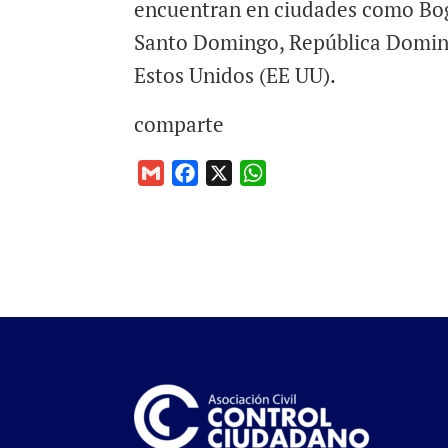
encuentran en ciudades como Bo
Santo Domingo, República Domini
Estos Unidos (EE UU).
comparte
G
F
X
W
m
a
h
a
c
a
i
e
t
l
b
s
o
A
o
p
k
p