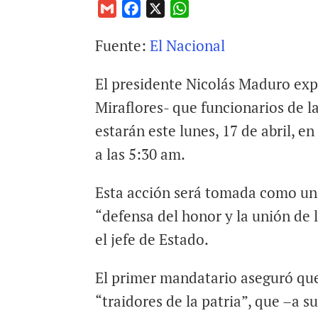
G
F
X
W
m
a
h
Fuente:
El Nacional
a
c
a
i
e
t
El presidente Nicolás Maduro exp
l
b
s
o
A
Miraflores- que funcionarios de 
o
p
estarán este lunes, 17 de abril, e
k
p
a las 5:30 am.
Esta acción será tomada como un
“defensa del honor y la unión de 
el jefe de Estado.
El primer mandatario aseguró que
“traidores de la patria”, que –a su