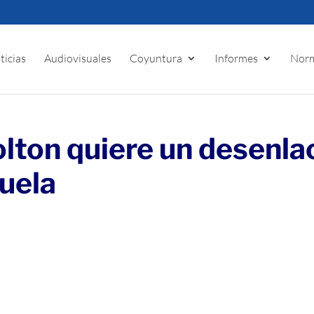
ticias
Audiovisuales
Coyuntura
Informes
Norm
lton quiere un desenla
zuela