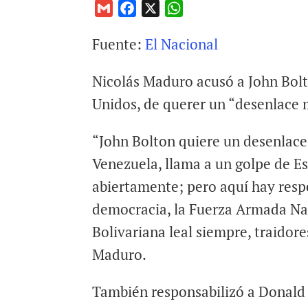
G
F
X
W
m
a
h
Fuente:
El Nacional
a
c
a
i
e
t
Nicolás Maduro acusó a John Bolt
l
b
s
o
A
Unidos, de querer un “desenlace m
o
p
k
p
“John Bolton quiere un desenlace
Venezuela, llama a un golpe de E
abiertamente; pero aquí hay respe
democracia, la Fuerza Armada Na
Bolivariana leal siempre, traidore
Maduro.
También responsabilizó a Donal