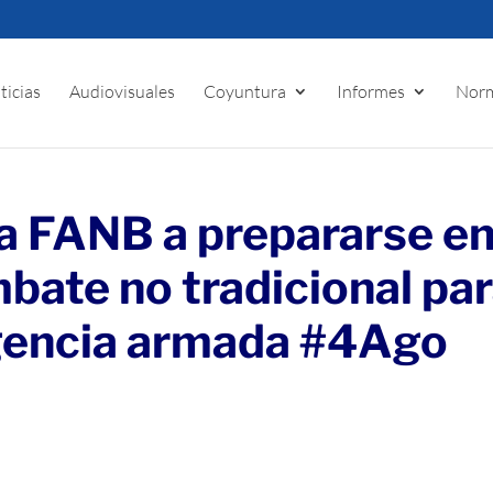
ticias
Audiovisuales
Coyuntura
Informes
Norm
la FANB a prepararse e
ate no tradicional pa
rgencia armada #4Ago