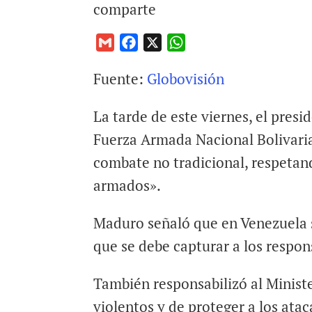
comparte
G
F
X
W
m
a
h
Fuente:
Globovisión
a
c
a
i
e
t
La tarde de este viernes, el presi
l
b
s
o
A
Fuerza Armada Nacional Bolivari
o
p
combate no tradicional, respetand
k
p
armados».
Maduro señaló que en Venezuela s
que se debe capturar a los respon
También responsabilizó al Minist
violentos y de proteger a los ata