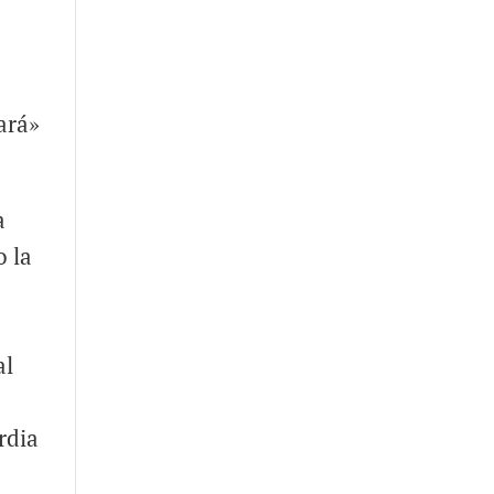
ará»
a
o la
al
rdia