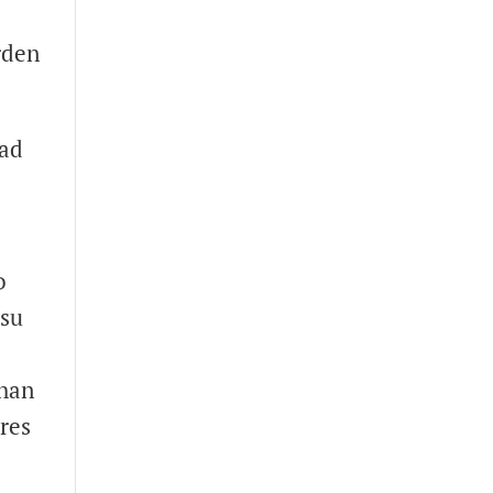
rden
dad
o
 su
 han
ores