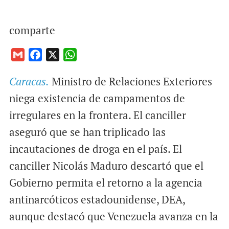
comparte
G
F
X
W
m
a
h
Caracas.
Ministro de Relaciones Exteriores
a
c
a
i
e
t
niega existencia de campamentos de
l
b
s
irregulares en la frontera. El canciller
o
A
aseguró que se han triplicado las
o
p
incautaciones de droga en el país. El
k
p
canciller Nicolás Maduro descartó que el
Gobierno permita el retorno a la agencia
antinarcóticos estadounidense, DEA,
aunque destacó que Venezuela avanza en la