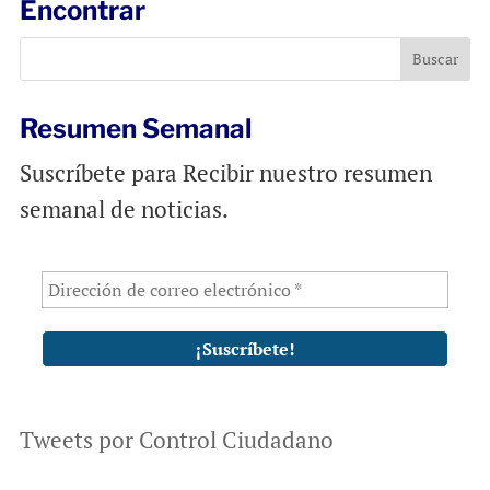
Encontrar
o
A
o
p
k
p
Resumen Semanal
Suscríbete para Recibir nuestro resumen
semanal de noticias.
Tweets por Control Ciudadano