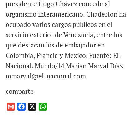
presidente Hugo Chávez concede al
organismo interamericano. Chaderton ha
ocupado varios cargos públicos en el
servicio exterior de Venezuela, entre los
que destacan los de embajador en
Colombia, Francia y México. Fuente: EL
Nacional. Mundo/14 Marian Marval Díaz
mmarval@el-nacional.com
comparte
G
F
X
W
m
a
h
a
c
a
i
e
t
l
b
s