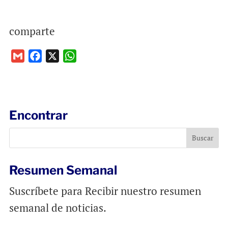
comparte
G
F
X
W
m
a
h
a
c
a
i
e
t
l
b
s
Encontrar
o
A
o
p
k
p
Resumen Semanal
Suscríbete para Recibir nuestro resumen
semanal de noticias.