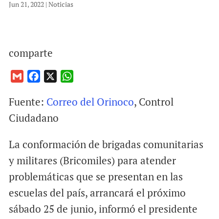
Jun 21, 2022
|
Noticias
comparte
G
F
X
W
m
a
h
Fuente:
Correo del Orinoco
, Control
a
c
a
i
e
t
Ciudadano
l
b
s
o
A
La conformación de brigadas comunitarias
o
p
y militares (Bricomiles) para atender
k
p
problemáticas que se presentan en las
escuelas del país, arrancará el próximo
sábado 25 de junio, informó el presidente