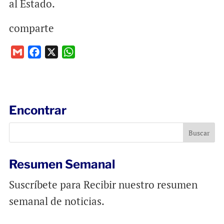
al Estado.
comparte
G
F
X
W
m
a
h
a
c
a
i
e
t
l
b
s
Encontrar
o
A
o
p
k
p
Resumen Semanal
Suscríbete para Recibir nuestro resumen
semanal de noticias.