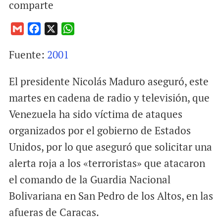
comparte
G
F
X
W
m
a
h
Fuente:
2001
a
c
a
i
e
t
El presidente Nicolás Maduro aseguró, este
l
b
s
o
A
martes en cadena de radio y televisión, que
o
p
Venezuela ha sido víctima de ataques
k
p
organizados por el gobierno de Estados
Unidos, por lo que aseguró que solicitar una
alerta roja a los «terroristas» que atacaron
el comando de la Guardia Nacional
Bolivariana en San Pedro de los Altos, en las
afueras de Caracas.