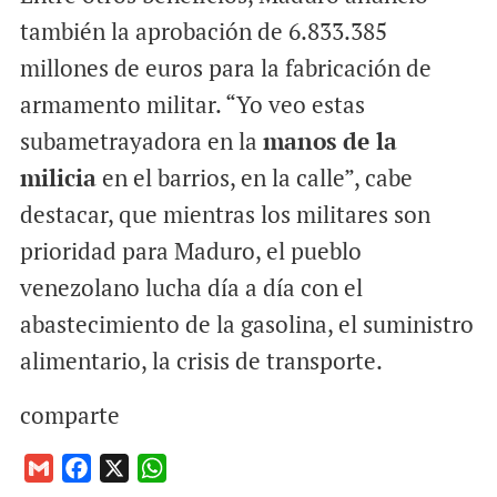
también la aprobación de 6.833.385
millones de euros para la fabricación de
armamento militar. “Yo veo estas
subametrayadora en la
manos de la
milicia
en el barrios, en la calle”, cabe
destacar, que mientras los militares son
prioridad para Maduro, el pueblo
venezolano lucha día a día con el
abastecimiento de la gasolina, el suministro
alimentario, la crisis de transporte.
comparte
G
F
X
W
m
a
h