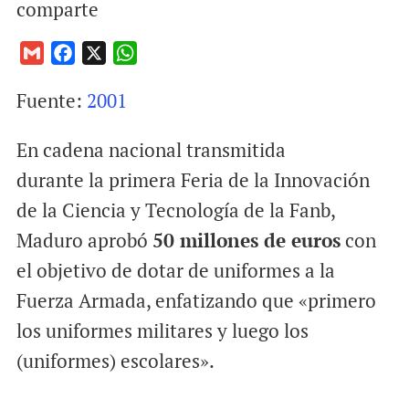
comparte
G
F
X
W
m
a
h
Fuente:
2001
a
c
a
i
e
t
En cadena nacional transmitida
l
b
s
o
A
durante la primera Feria de la Innovación
o
p
de la Ciencia y Tecnología de la Fanb,
k
p
Maduro aprobó
50 millones de euros
con
el objetivo de dotar de uniformes a la
Fuerza Armada, enfatizando que «primero
los uniformes militares y luego los
(uniformes) escolares».