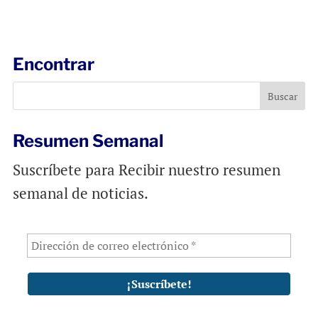
a
c
a
i
e
t
l
b
s
Encontrar
o
A
o
p
k
p
Resumen Semanal
Suscríbete para Recibir nuestro resumen
semanal de noticias.