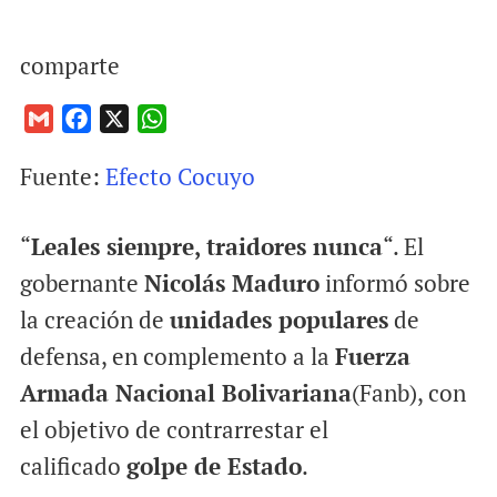
comparte
G
F
X
W
m
a
h
Fuente:
Efecto Cocuyo
a
c
a
i
e
t
l
b
s
“
Leales siempre, traidores nunca
“. El
o
A
gobernante
Nicolás Maduro
informó sobre
o
p
la creación de
unidades populares
de
k
p
defensa, en complemento a la
Fuerza
Armada Nacional Bolivariana
(Fanb), con
el objetivo de contrarrestar el
calificado
golpe de Estado
.