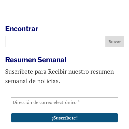
m
a
h
a
c
a
i
e
t
l
b
s
Encontrar
o
A
o
p
k
p
Resumen Semanal
Suscríbete para Recibir nuestro resumen
semanal de noticias.