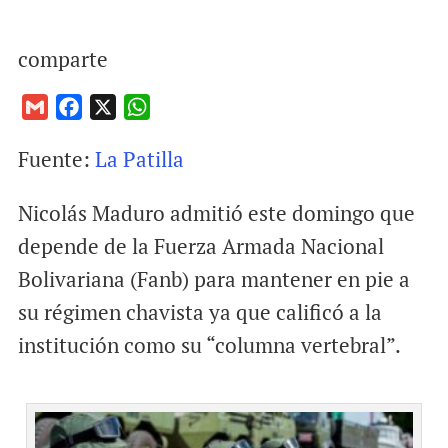
comparte
G
F
X
W
m
a
h
Fuente:
La Patilla
a
c
a
i
e
t
Nicolás Maduro admitió este domingo que
l
b
s
o
A
depende de la Fuerza Armada Nacional
o
p
Bolivariana (Fanb) para mantener en pie a
k
p
su régimen chavista ya que calificó a la
institución como su “columna vertebral”.