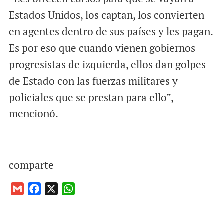
Estados Unidos, los captan, los convierten
en agentes dentro de sus países y les pagan.
Es por eso que cuando vienen gobiernos
progresistas de izquierda, ellos dan golpes
de Estado con las fuerzas militares y
policiales que se prestan para ello”,
mencionó.
comparte
G
F
X
W
m
a
h
a
c
a