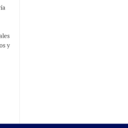
ría
ales
os y