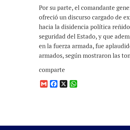
Por su parte, el comandante gener
ofreció un discurso cargado de exp
hacia la disidencia política reñid
seguridad del Estado, y que ademá
en la fuerza armada, fue aplaudi
armados, según mostraron las to
comparte
G
F
X
W
m
a
h
a
c
a
i
e
t
l
b
s
o
A
o
p