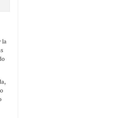
 la
as
do
da,
no
o