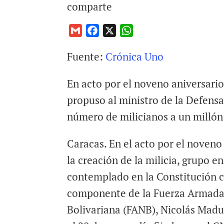
comparte
G
F
X
W
m
a
h
Fuente:
Crónica Uno
a
c
a
i
e
t
En acto por el noveno aniversario 
l
b
s
o
A
propuso al ministro de la Defens
o
p
número de milicianos a un millón 
k
p
Caracas. En el acto por el noveno
la creación de la milicia, grupo e
contemplado en la Constitución
componente de la Fuerza Armada
Bolivariana (FANB), Nicolás Mad