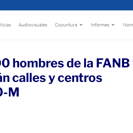
ticias
Audiovisuales
Coyuntura
Informes
Norm
0 hombres de la FANB 
án calles y centros
20-M