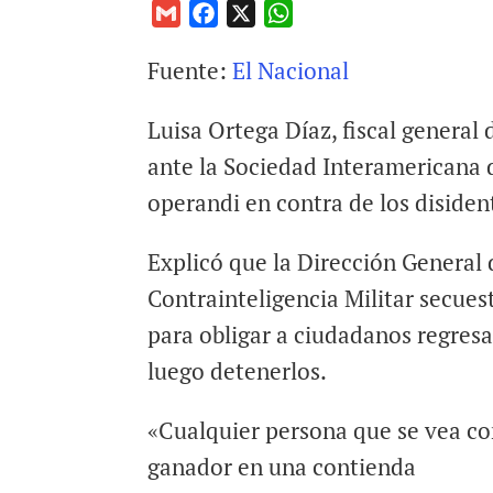
G
F
X
W
m
a
h
Fuente:
El Nacional
a
c
a
i
e
t
Luisa Ortega Díaz, fiscal general
l
b
s
o
A
ante la Sociedad Interamericana
o
p
operandi en contra de los disiden
k
p
Explicó que la Dirección General 
Contrainteligencia Militar secues
para obligar a ciudadanos regresar
luego detenerlos.
«Cualquier persona que se vea c
ganador en una contienda