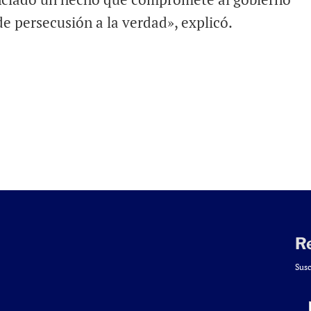
e persecusión a la verdad», explicó.
R
Susc