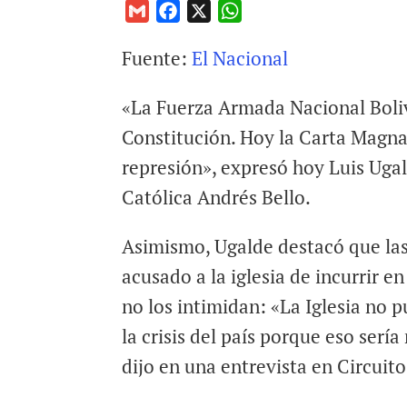
G
F
X
W
m
a
h
Fuente:
El Nacional
a
c
a
i
e
t
«La Fuerza Armada Nacional Boliv
l
b
s
o
A
Constitución. Hoy la Carta Magna
o
p
represión», expresó hoy Luis Ugal
k
p
Católica Andrés Bello.
Asimismo, Ugalde destacó que la
acusado a la iglesia de incurrir en
no los intimidan: «La Iglesia no p
la crisis del país porque eso sería
dijo en una entrevista en Circuito