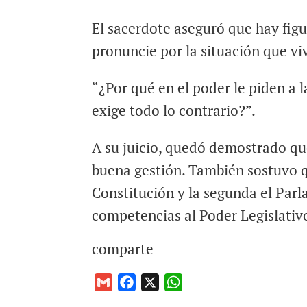
El sacerdote aseguró que hay figur
pronuncie por la situación que viv
“¿Por qué en el poder le piden a la
exige todo lo contrario?”.
A su juicio, quedó demostrado que
buena gestión. También sostuvo qu
Constitución y la segunda el Parl
competencias al Poder Legislativ
comparte
G
F
X
W
m
a
h