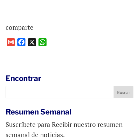
comparte
G
F
X
W
m
a
h
a
c
a
i
e
t
l
b
s
Encontrar
o
A
o
p
k
p
Resumen Semanal
Suscríbete para Recibir nuestro resumen
semanal de noticias.