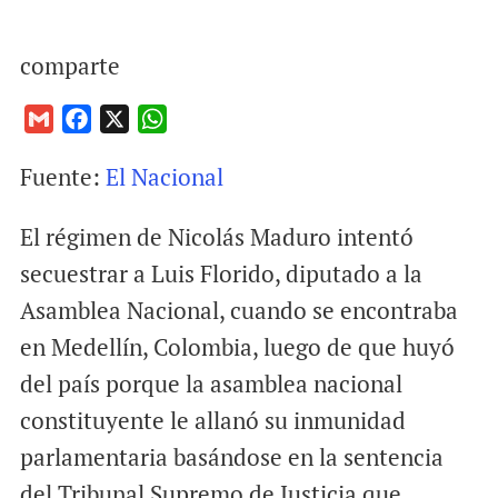
comparte
G
F
X
W
m
a
h
Fuente:
El Nacional
a
c
a
i
e
t
El régimen de Nicolás Maduro intentó
l
b
s
o
A
secuestrar a Luis Florido, diputado a la
o
p
Asamblea Nacional, cuando se encontraba
k
p
en Medellín, Colombia, luego de que huyó
del país porque la asamblea nacional
constituyente le allanó su inmunidad
parlamentaria basándose en la sentencia
del Tribunal Supremo de Justicia que