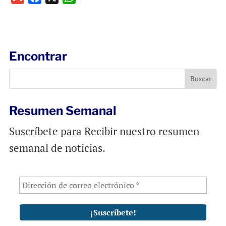
m
a
h
a
c
a
i
e
t
l
b
s
Encontrar
o
A
o
p
k
p
Resumen Semanal
Suscríbete para Recibir nuestro resumen
semanal de noticias.