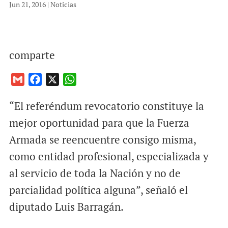
Jun 21, 2016
|
Noticias
comparte
G
F
X
W
m
a
h
“El referéndum revocatorio constituye la
a
c
a
i
e
t
mejor oportunidad para que la Fuerza
l
b
s
Armada se reencuentre consigo misma,
o
A
como entidad profesional, especializada y
o
p
al servicio de toda la Nación y no de
k
p
parcialidad política alguna”, señaló el
diputado Luis Barragán.