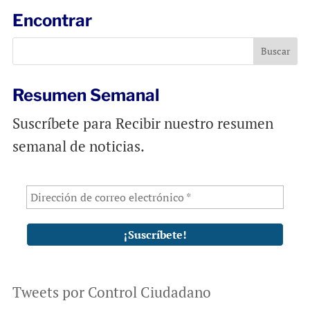
l
b
s
Encontrar
o
A
o
p
k
p
Resumen Semanal
Suscríbete para Recibir nuestro resumen
semanal de noticias.
Tweets por Control Ciudadano