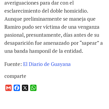
averiguaciones para dar con el
esclarecimiento del doble homicidio.
Aunque preliminarmente se maneja que
Ramiro pudo ser víctima de una venganza
pasional, presuntamente, días antes de su
desaparición fue amenazado por “sapear” a
una banda hamponil de la entidad.
Fuente:
El Diario de Guayana
comparte
G
F
X
W
m
a
h
a
c
a
i
e
t