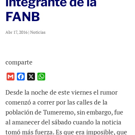
integrante de la
FANB
Abr 17, 2016
|
Noticias
comparte
G
F
X
W
m
a
h
Desde la noche de este viernes el rumor
a
c
a
i
e
t
comenzó a correr por las calles de la
l
b
s
población de Tumeremo, sin embargo, fue
o
A
al amanecer del sábado cuando la noticia
o
p
tomó más fuerza. Es que era imposible, que
k
p