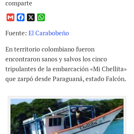
comparte
G
F
X
W
m
a
h
Fuente:
El Carabobeño
a
c
a
i
e
t
En territorio colombiano fueron
l
b
s
o
A
encontraron sanos y salvos los cinco
o
p
tripulantes de la embarcación «Mi Chellita»
k
p
que zarpó desde Paraguaná, estado Falcón.