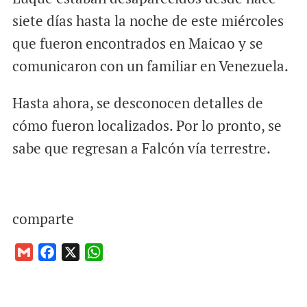
siete días hasta la noche de este miércoles
que fueron encontrados en Maicao y se
comunicaron con un familiar en Venezuela.
Hasta ahora, se desconocen detalles de
cómo fueron localizados. Por lo pronto, se
sabe que regresan a Falcón vía terrestre.
comparte
G
F
X
W
m
a
h
a
c
a
i
e
t