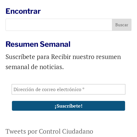
l
b
s
Encontrar
o
A
o
p
k
p
Resumen Semanal
Suscríbete para Recibir nuestro resumen
semanal de noticias.
Tweets por Control Ciudadano