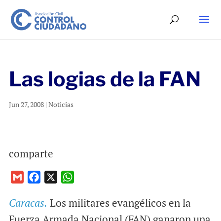
Las logias de la FAN
Jun 27, 2008
|
Noticias
comparte
G
F
X
W
m
a
h
Caracas.
Los militares evangélicos en la
a
c
a
i
e
t
Fuerza Armada Nacional (FAN) ganaron una