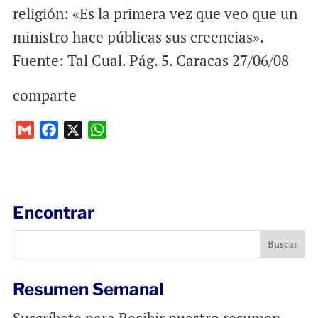
religión: «Es la primera vez que veo que un
ministro hace públicas sus creencias».
Fuente: Tal Cual. Pág. 5. Caracas 27/06/08
comparte
G
F
X
W
m
a
h
a
c
a
i
e
t
l
b
s
Encontrar
o
A
o
p
k
p
Resumen Semanal
Suscríbete para Recibir nuestro resumen