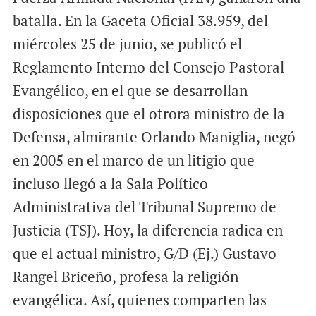
l
b
s
batalla. En la Gaceta Oficial 38.959, del
o
A
miércoles 25 de junio, se publicó el
o
p
Reglamento Interno del Consejo Pastoral
k
p
Evangélico, en el que se desarrollan
disposiciones que el otrora ministro de la
Defensa, almirante Orlando Maniglia, negó
en 2005 en el marco de un litigio que
incluso llegó a la Sala Político
Administrativa del Tribunal Supremo de
Justicia (TSJ). Hoy, la diferencia radica en
que el actual ministro, G/D (Ej.) Gustavo
Rangel Briceño, profesa la religión
evangélica. Así, quienes comparten las