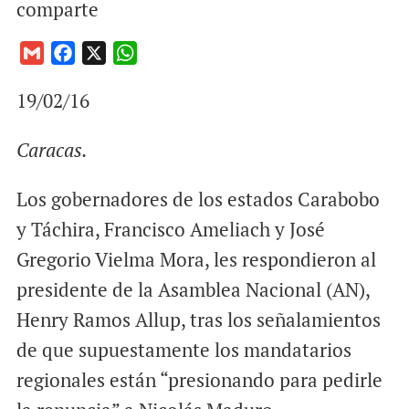
comparte
G
F
X
W
m
a
h
19/02/16
a
c
a
i
e
t
Caracas.
l
b
s
o
A
o
p
Los gobernadores de los estados Carabobo
k
p
y Táchira, Francisco Ameliach y José
Gregorio Vielma Mora, les respondieron al
presidente de la Asamblea Nacional (AN),
Henry Ramos Allup, tras los señalamientos
de que supuestamente los mandatarios
regionales están “presionando para pedirle