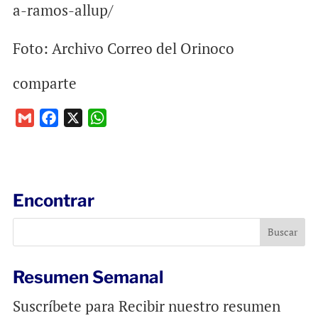
a-ramos-allup/
Foto: Archivo Correo del Orinoco
comparte
G
F
X
W
m
a
h
a
c
a
i
e
t
l
b
s
Encontrar
o
A
o
p
k
p
Resumen Semanal
Suscríbete para Recibir nuestro resumen