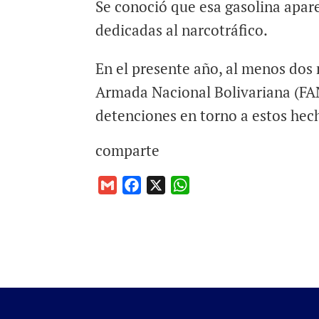
Se conoció que esa gasolina apar
dedicadas al narcotráfico.
En el presente año, al menos dos 
Armada Nacional Bolivariana (FAN
detenciones en torno a estos hec
comparte
G
F
X
W
m
a
h
a
c
a
i
e
t
l
b
s
o
A
o
p
k
p