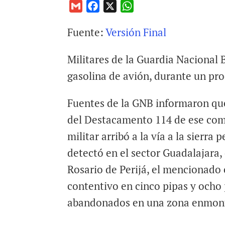
G
F
X
W
m
a
h
Fuente:
Versión Final
a
c
a
i
e
t
Militares de la Guardia Nacional 
l
b
s
o
A
gasolina de avión, durante un pro
o
p
k
p
Fuentes de la GNB informaron qu
del Destacamento 114 de ese co
militar arribó a la vía a la sierra p
detectó en el sector Guadalajara,
Rosario de Perijá, el mencionado
contentivo en cinco pipas y ocho
abandonados en una zona enmon