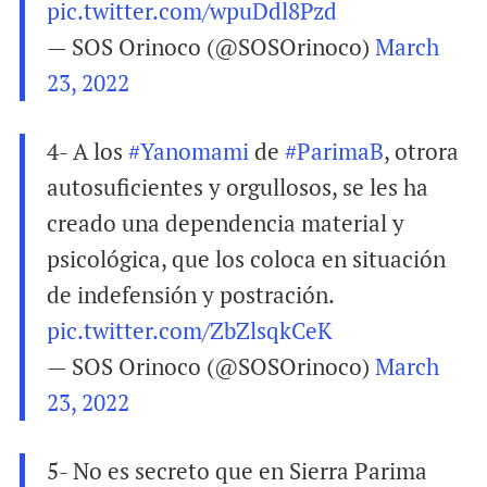
pic.twitter.com/wpuDdl8Pzd
— SOS Orinoco (@SOSOrinoco)
March
23, 2022
4- A los
#Yanomami
de
#ParimaB
, otrora
autosuficientes y orgullosos, se les ha
creado una dependencia material y
psicológica, que los coloca en situación
de indefensión y postración.
pic.twitter.com/ZbZlsqkCeK
— SOS Orinoco (@SOSOrinoco)
March
23, 2022
5- No es secreto que en Sierra Parima