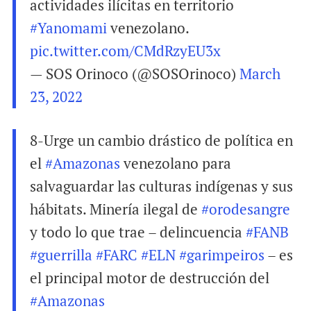
actividades ilícitas en territorio
#Yanomami
venezolano.
pic.twitter.com/CMdRzyEU3x
— SOS Orinoco (@SOSOrinoco)
March
23, 2022
8-Urge un cambio drástico de política en
el
#Amazonas
venezolano para
salvaguardar las culturas indígenas y sus
hábitats. Minería ilegal de
#orodesangre
y todo lo que trae – delincuencia
#FANB
#guerrilla
#FARC
#ELN
#garimpeiros
– es
el principal motor de destrucción del
#Amazonas