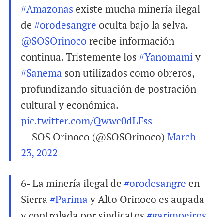
#Amazonas
existe mucha minería ilegal
de
#orodesangre
oculta bajo la selva.
@SOSOrinoco
recibe información
continua. Tristemente los
#Yanomami
y
#Sanema
son utilizados como obreros,
profundizando situación de postración
cultural y económica.
pic.twitter.com/Qwwc0dLFss
— SOS Orinoco (@SOSOrinoco)
March
23, 2022
6- La minería ilegal de
#orodesangre
en
Sierra
#Parima
y Alto Orinoco es aupada
y controlada por sindicatos
#garimpeiros