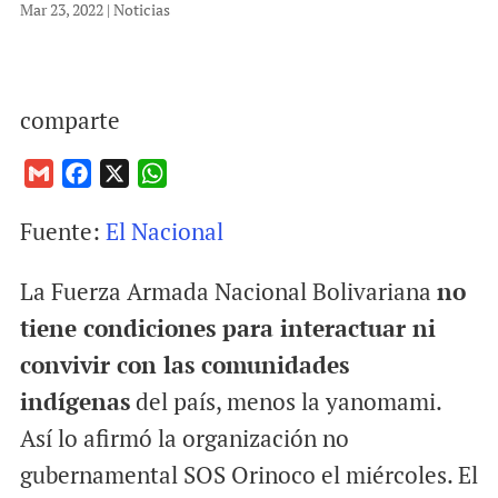
Mar 23, 2022
|
Noticias
comparte
G
F
X
W
m
a
h
Fuente:
El Nacional
a
c
a
i
e
t
La Fuerza Armada Nacional Bolivariana
no
l
b
s
o
A
tiene condiciones para interactuar ni
o
p
convivir con las comunidades
k
p
indígenas
del país, menos la yanomami.
Así lo afirmó la organización no
gubernamental SOS Orinoco el miércoles. El