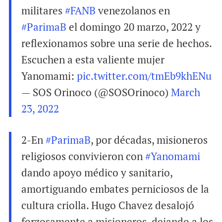
militares
#FANB
venezolanos en
#ParimaB
el domingo 20 marzo, 2022 y
reflexionamos sobre una serie de hechos.
Escuchen a esta valiente mujer
Yanomami:
pic.twitter.com/tmEb9khENu
— SOS Orinoco (@SOSOrinoco)
March
23, 2022
2-En
#ParimaB
, por décadas, misioneros
religiosos convivieron con
#Yanomami
dando apoyo médico y sanitario,
amortiguando embates perniciosos de la
cultura criolla. Hugo Chavez desalojó
forzosamente a misioneros, dejando a los