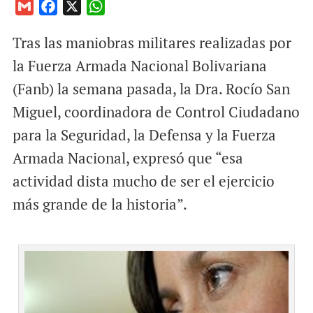
G
F
X
W
m
a
h
Tras las maniobras militares realizadas por
a
c
a
i
e
t
la Fuerza Armada Nacional Bolivariana
l
b
s
(Fanb) la semana pasada, la Dra. Rocío San
o
A
Miguel, coordinadora de Control Ciudadano
o
p
para la Seguridad, la Defensa y la Fuerza
k
p
Armada Nacional, expresó que “esa
actividad dista mucho de ser el ejercicio
más grande de la historia”.