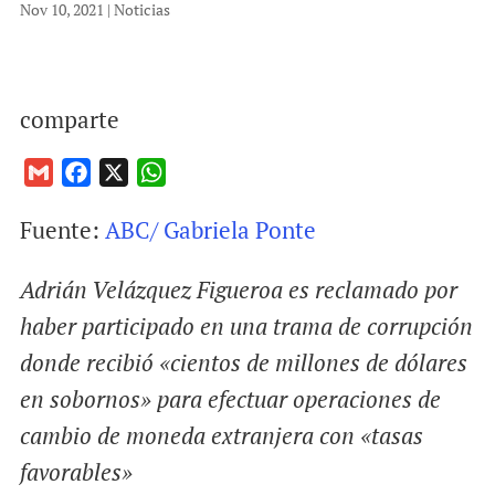
Nov 10, 2021
|
Noticias
comparte
G
F
X
W
m
a
h
Fuente:
ABC/ Gabriela Ponte
a
c
a
i
e
t
Adrián Velázquez Figueroa es reclamado por
l
b
s
o
A
haber participado en una trama de corrupción
o
p
donde recibió «cientos de millones de dólares
k
p
en sobornos» para efectuar operaciones de
cambio de moneda extranjera con «tasas
favorables»