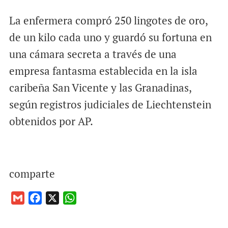
La enfermera compró 250 lingotes de oro,
de un kilo cada uno y guardó su fortuna en
una cámara secreta a través de una
empresa fantasma establecida en la isla
caribeña San Vicente y las Granadinas,
según registros judiciales de Liechtenstein
obtenidos por AP.
comparte
G
F
X
W
m
a
h
a
c
a