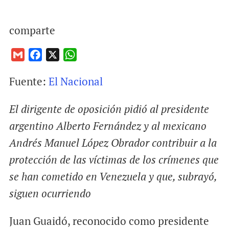
comparte
G
F
X
W
m
a
h
Fuente:
El Nacional
a
c
a
i
e
t
El dirigente de oposición pidió al presidente
l
b
s
o
A
argentino Alberto Fernández y al mexicano
o
p
Andrés Manuel López Obrador contribuir a la
k
p
protección de las víctimas de los crímenes que
se han cometido en Venezuela y que, subrayó,
siguen ocurriendo
Juan Guaidó, reconocido como presidente