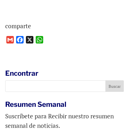
comparte
G
F
X
W
m
a
h
a
c
a
i
e
t
l
b
s
Encontrar
o
A
o
p
k
p
Resumen Semanal
Suscríbete para Recibir nuestro resumen
semanal de noticias.