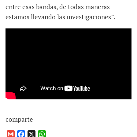
entre esas bandas, de todas maneras
estamos llevando las investigaciones”.
comparte
G
F
X
W