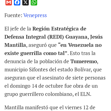
G
F
X
W
m
a
h
Fuente:
Venepress
a
c
a
i
e
t
El jefe de la
Región Estratégica de
l
b
s
o
A
Defensa Integral (REDI) Guayana, Jesús
o
p
Mantilla
, aseguró que
“en Venezuela no
k
p
existe guerrilla como tal”
. Esto tras la
denuncia de la población de
Tumeremo
,
municipio Sifontes del estado Bolívar, que
aseguran que el asesinato de siete personas
el domingo 14 de octubre fue obra de un
grupo guerrillero colombiano, el ELN.
Mantilla manifestó que el viernes 12 de