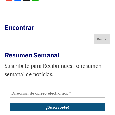
m
a
h
a
c
a
i
e
t
l
b
s
Encontrar
o
A
o
p
k
p
Resumen Semanal
Suscríbete para Recibir nuestro resumen
semanal de noticias.