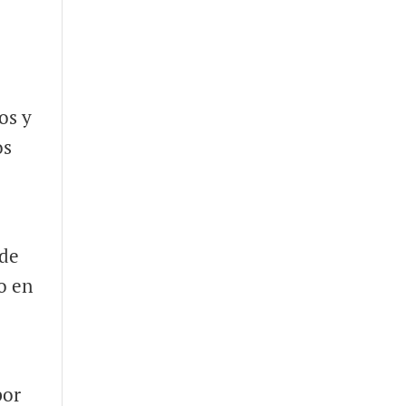
os y
os
s
 de
o en
por