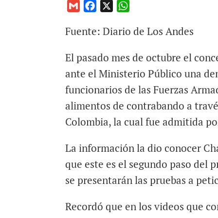
G
F
X
W
m
a
h
Fuente: Diario de Los Andes
a
c
a
i
e
t
El pasado mes de octubre el conce
l
b
s
o
A
ante el Ministerio Público una d
o
p
funcionarios de las Fuerzas Arma
k
p
alimentos de contrabando a través
Colombia, la cual fue admitida po
La información la dio conocer Ch
que este es el segundo paso del 
se presentarán las pruebas a petic
Recordó que en los videos que co