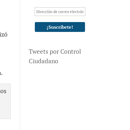
izó
Tweets por Control
Ciudadano
n.