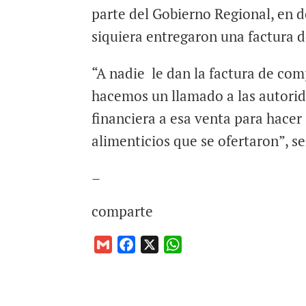
parte del Gobierno Regional, en 
siquiera entregaron una factura 
“A nadie le dan la factura de com
hacemos un llamado a las autorid
financiera a esa venta para hace
alimenticios que se ofertaron”, s
–
comparte
G
F
X
W
m
a
h
a
c
a
i
e
t