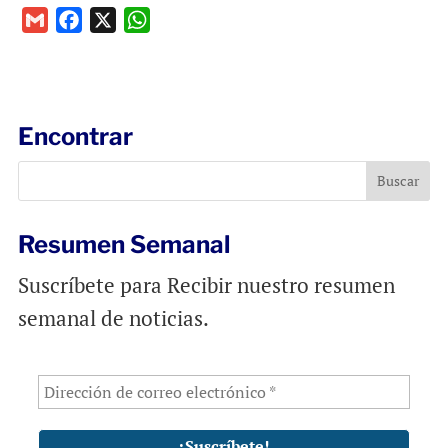
G
F
X
W
m
a
h
a
c
a
i
e
t
l
b
s
Encontrar
o
A
o
p
k
p
Resumen Semanal
Suscríbete para Recibir nuestro resumen
semanal de noticias.