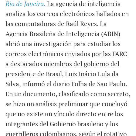
Rio de Janeiro.
La agencia de inteligencia
a
c
a
i
e
t
analiza los correos electrónicos hallados en
l
b
s
las computadoras de Raúl Reyes. La
o
A
Agencia Brasileña de Inteligencia (ABIN)
o
p
abrió una investigación para estudiar los
k
p
correos electrónicos enviados por las FARC
a destacados miembros del gobierno del
presidente de Brasil, Luiz Inácio Lula da
Silva, informó el diario Folha de Sao Paulo.
En un documento, clasificado como secreto,
se hizo un análisis preliminar que concluyó
que no existe un vínculo directo entre los
integrantes del Gobierno brasileño y los
guerrilleros colombianos, según el rotativo