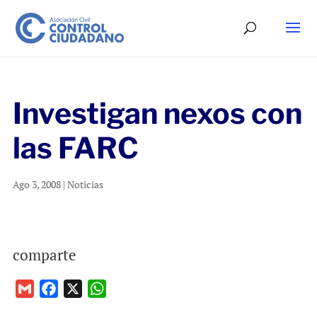
Investigan nexos con
las FARC
Ago 3, 2008
|
Noticias
comparte
G
F
X
W
m
a
h