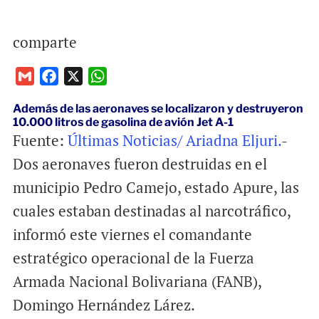
comparte
G
F
X
W
m
a
h
Además de las aeronaves se localizaron y destruyeron
a
c
a
10.000 litros de gasolina de avión Jet A-1
i
e
t
Fuente:
Últimas Noticias/ Ariadna Eljuri.
-
l
b
s
Dos aeronaves fueron destruidas en el
o
A
municipio Pedro Camejo, estado Apure, las
o
p
k
p
cuales estaban destinadas al narcotráfico,
informó este viernes el comandante
estratégico operacional de la Fuerza
Armada Nacional Bolivariana (FANB),
Domingo Hernández Lárez.