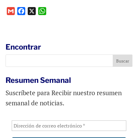
G
F
X
W
m
a
h
a
c
a
i
e
t
l
b
s
Encontrar
o
A
o
p
k
p
Resumen Semanal
Suscríbete para Recibir nuestro resumen
semanal de noticias.