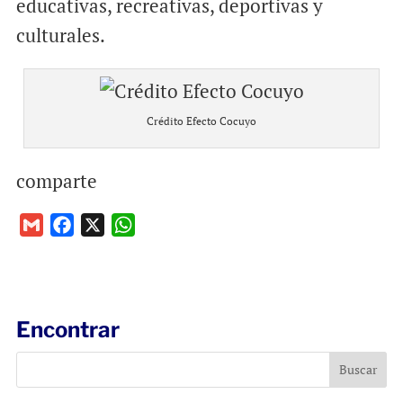
educativas, recreativas, deportivas y
culturales.
Crédito Efecto Cocuyo
comparte
G
F
X
W
m
a
h
a
c
a
i
e
t
l
b
s
Encontrar
o
A
o
p
k
p