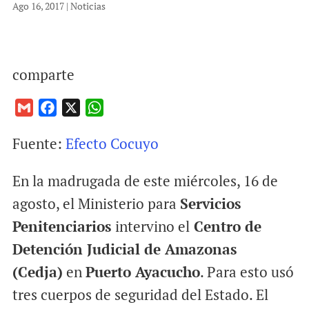
Ago 16, 2017
|
Noticias
comparte
G
F
X
W
m
a
h
Fuente:
Efecto Cocuyo
a
c
a
i
e
t
En la madrugada de este miércoles, 16 de
l
b
s
o
A
agosto, el Ministerio para
Servicios
o
p
Penitenciarios
intervino el
Centro de
k
p
Detención Judicial de Amazonas
(Cedja)
en
Puerto Ayacucho
. Para esto usó
tres cuerpos de seguridad del Estado. El