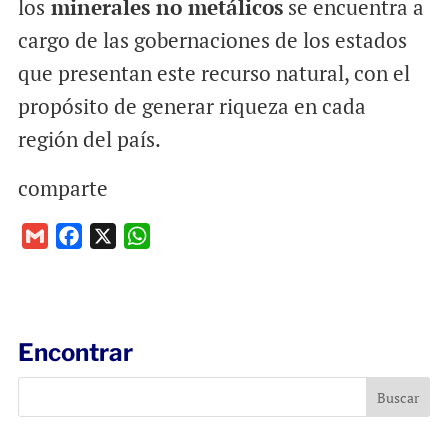
los
minerales no metálicos
se encuentra a
cargo de las gobernaciones de los estados
que presentan este recurso natural, con el
propósito de generar riqueza en cada
región del país.
comparte
G
F
X
W
m
a
h
a
c
a
i
e
t
l
b
s
Encontrar
o
A
o
p
k
p