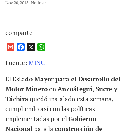
Nov 20, 2018
|
Noticias
comparte
G
F
X
W
m
a
h
Fuente:
MINCI
a
c
a
i
e
t
El
Estado Mayor para el Desarrollo del
l
b
s
o
A
Motor Minero
en
Anzoátegui, Sucre y
o
p
Táchira
quedó instalado esta semana,
k
p
cumpliendo así con las políticas
implementadas por el
Gobierno
Nacional
para la
construcción de