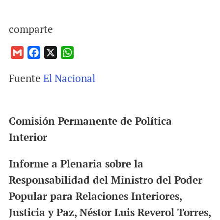
comparte
G
F
X
W
m
a
h
Fuente
El Nacional
a
c
a
i
e
t
l
b
s
o
A
Comisión Permanente de Política
o
p
Interior
k
p
Informe a Plenaria sobre la
Responsabilidad del Ministro del Poder
Popular para Relaciones Interiores,
Justicia y Paz, Néstor Luis Reverol Torres,