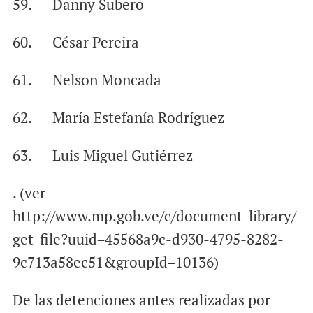
59. Danny Subero
60. César Pereira
61. Nelson Moncada
62. María Estefanía Rodríguez
63. Luis Miguel Gutiérrez
. (ver
http://www.mp.gob.ve/c/document_library/
get_file?uuid=45568a9c-d930-4795-8282-
9c713a58ec51&groupId=10136)
De las detenciones antes realizadas por