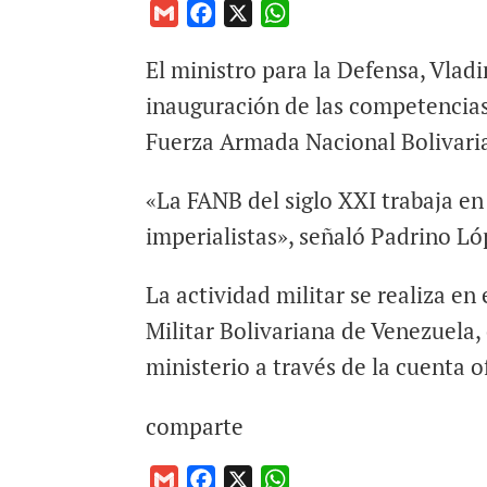
G
F
X
W
m
a
h
El ministro para la Defensa, Vladi
a
c
a
i
e
t
inauguración de las competencias
l
b
s
Fuerza Armada Nacional Bolivari
o
A
o
p
«La FANB del siglo XXI trabaja e
k
p
imperialistas», señaló Padrino Ló
La actividad militar se realiza en
Militar Bolivariana de Venezuela, 
ministerio a través de la cuenta of
comparte
G
F
X
W