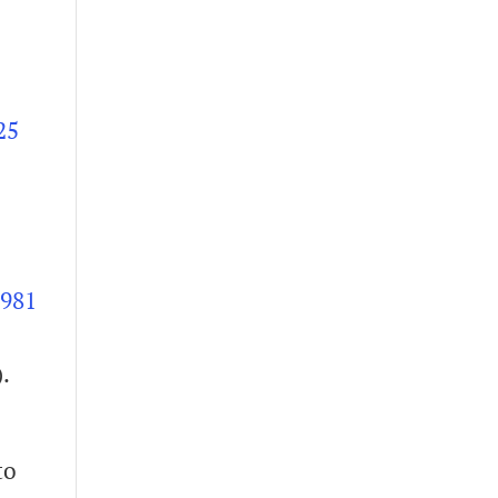
25
.981
.
to