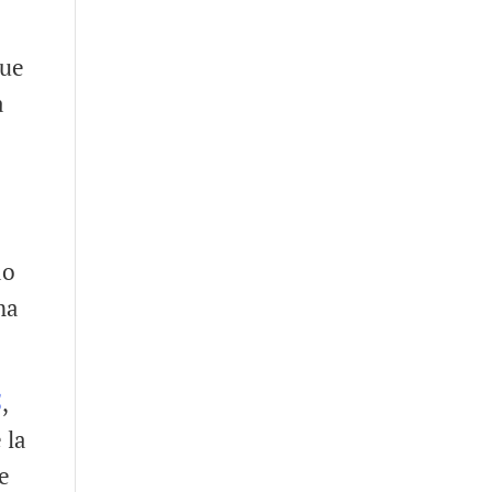
que
a
do
ma
5
,
 la
e