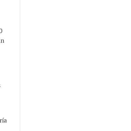
0
ún
s
ría