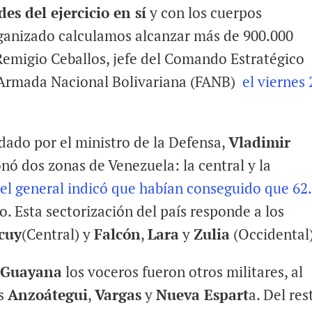
es del ejercicio en sí
y con los cuerpos
rganizado calculamos alcanzar más de 900.000
 Remigio Ceballos, jefe del Comando Estratégico
 Armada Nacional Bolivariana (FANB)
el viernes 
 dado por el ministro de la Defensa,
Vladimir
nó dos zonas de Venezuela: la central y la
el general indicó que habían conseguido que 62
o. Esta sectorización del país responde a los
cuy
(Central) y
Falcón
,
Lara
y
Zulia
(Occidental)
y
Guayana
los voceros fueron otros militares, al
os
Anzoátegui
,
Vargas
y
Nueva Espart
a. Del res