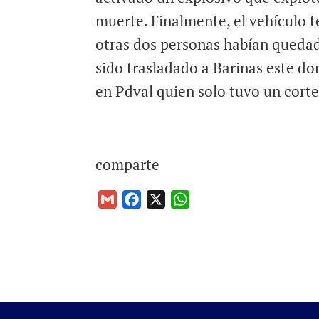
muerte. Finalmente, el vehículo 
otras dos personas habían quedad
sido trasladado a Barinas este do
en Pdval quien solo tuvo un corte 
comparte
G
F
X
W
m
a
h
a
c
a
i
e
t
l
b
s
o
A
o
p