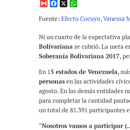
G
F
X
W
m
a
h
Fuente:
Efecto Cocuyo, Vanessa 
a
c
a
i
e
t
l
b
s
Ni un cuarto de la expectativa pl
o
A
Bolivariana
se cubrió. La meta er
o
p
Soberanía Bolivariana 2017
, p
k
p
En 1
5 estados de Venezuela
, má
personas
en las actividades cívic
agosto. En las demás entidades no
para completar la cantidad pauta
un total de 81.391 participantes 
“
Nosotros vamos a participar (