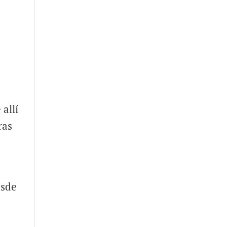
allí
ras
esde