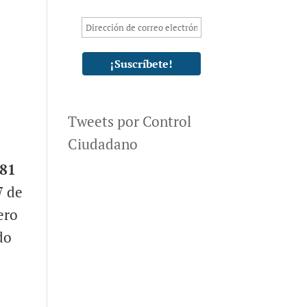
Tweets por Control
Ciudadano
481
7 de
ero
do