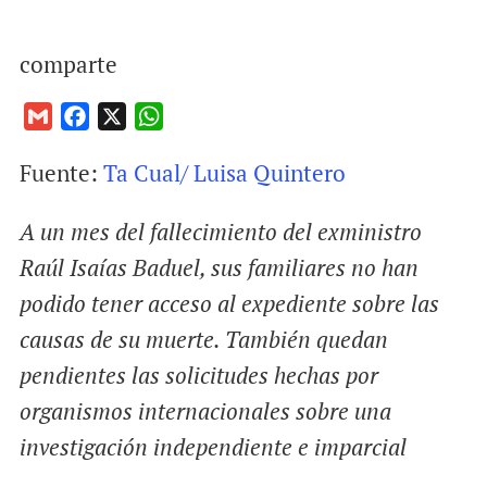
comparte
G
F
X
W
m
a
h
Fuente:
Ta Cual/ Luisa Quintero
a
c
a
i
e
t
A un mes del fallecimiento del exministro
l
b
s
o
A
Raúl Isaías Baduel, sus familiares no han
o
p
podido tener acceso al expediente sobre las
k
p
causas de su muerte. También quedan
pendientes las solicitudes hechas por
organismos internacionales sobre una
investigación independiente e imparcial