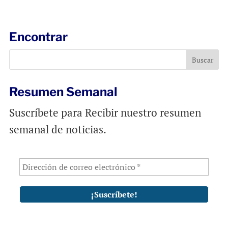
a
c
a
i
e
t
l
b
s
Encontrar
o
A
o
p
k
p
Resumen Semanal
Suscríbete para Recibir nuestro resumen
semanal de noticias.