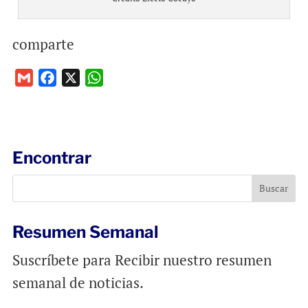
comparte
G
F
X
W
m
a
h
a
c
a
i
e
t
l
b
s
Encontrar
o
A
o
p
k
p
Resumen Semanal
Suscríbete para Recibir nuestro resumen
semanal de noticias.