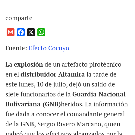
comparte
G
F
X
W
m
a
h
Fuente:
Efecto Cocuyo
a
c
a
i
e
t
La
explosión
de un artefacto pirotécnico
l
b
s
o
A
en el
distribuidor Altamira
la tarde de
o
p
este lunes, 10 de julio, dejó un saldo de
k
p
siete funcionarios de la
Guardia Nacional
Bolivariana (GNB)
heridos. La información
fue dada a conocer el comandante general
de la
GNB,
Sergio Rivero Marcano, quien
indicó que los efectivos alcanzados por la