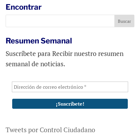
l
b
s
Encontrar
o
A
o
p
k
p
Resumen Semanal
Suscríbete para Recibir nuestro resumen
semanal de noticias.
Tweets por Control Ciudadano