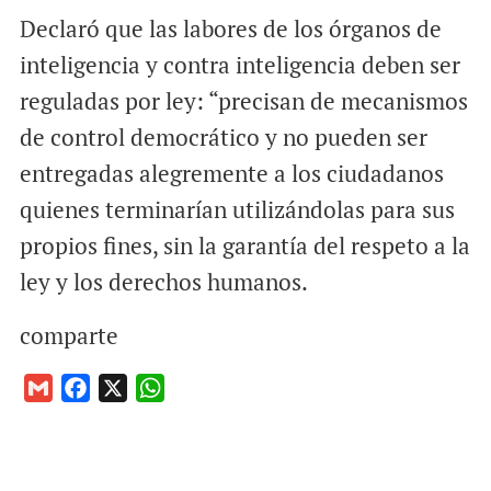
Declaró que las labores de los órganos de
inteligencia y contra inteligencia deben ser
reguladas por ley: “precisan de mecanismos
de control democrático y no pueden ser
entregadas alegremente a los ciudadanos
quienes terminarían utilizándolas para sus
propios fines, sin la garantía del respeto a la
ley y los derechos humanos.
comparte
G
F
X
W
m
a
h
a
c
a
i
e
t