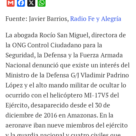
G
F
X
W
m
a
h
Fuente: Javier Barrios,
Radio Fe y Alegría
a
c
a
i
e
t
La abogada Rocío San Miguel, directora de
l
b
s
o
A
la ONG Control Ciudadano para la
o
p
Seguridad, la Defensa y la Fuerza Armada
k
p
Nacional denunció que existe un interés del
Ministro de la Defensa G/J Vladimir Padrino
López y el alto mando militar de ocultar lo
ocurrido con el helicóptero MI-17V5 del
Ejército, desaparecido desde el 30 de
diciembre de 2016 en Amazonas.
En la
aeronave iban nueve miembros del ejército
y la guardia nacional y cuatro civiles que