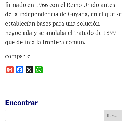
firmado en 1966 con el Reino Unido antes
de la independencia de Guyana, en el que se
establecían bases para una solución
negociada y se anulaba el tratado de 1899
que definía la frontera común.
comparte
G
F
X
W
m
a
h
a
c
a
i
e
t
l
b
s
Encontrar
o
A
o
p
k
p