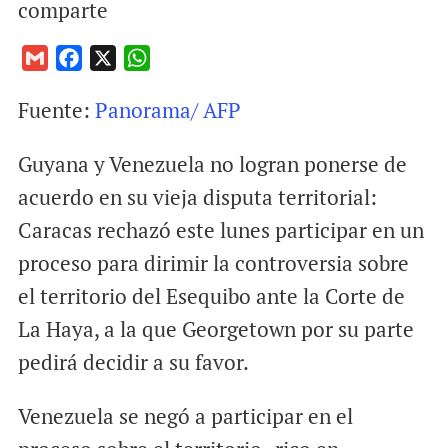
comparte
G
F
X
W
m
a
h
Fuente:
Panorama/ AFP
a
c
a
i
e
t
Guyana y Venezuela no logran ponerse de
l
b
s
o
A
acuerdo en su vieja disputa territorial:
o
p
Caracas rechazó este lunes participar en un
k
p
proceso para dirimir la controversia sobre
el territorio del Esequibo ante la Corte de
La Haya, a la que Georgetown por su parte
pedirá decidir a su favor.
Venezuela se negó a participar en el